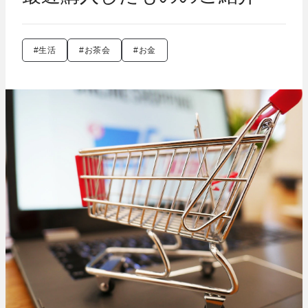
#生活
#お茶会
#お金