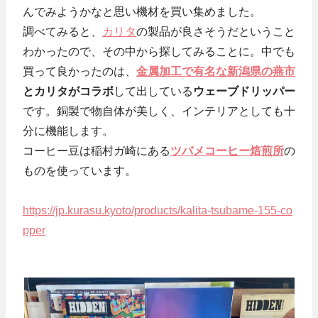
んでみようかなと思い機材を買い集めました。
調べてみると、
カリタ
の製品が良さそうだということ
わかったので、その中から探してみることに。中でも
買って良かったのは、
金属加工で有名な新潟県の燕市
とカリタがコラボ
して出している
ウェーブドリッパー
です。銅製で物自体が美しく、インテリアとしても十
分に機能します。
コーヒー豆は稲村ガ崎にある
ツバメコーヒー焙煎所
の
ものを使っています。
https://jp.kurasu.kyoto/products/kalita-tsubame-155-co
pper