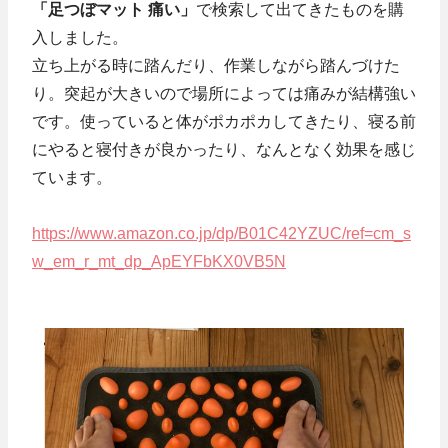
「足つぼマット 痛い」
で検索して出てきたものを購
入しました。
立ち上がる時に踏んだり、作業しながら踏んづけた
り。突起が大きいので場所によっては痛みが結構強い
です。使っていると体がポカポカしてきたり、寝る前
にやると寝付きが良かったり、なんとなく効果を感じ
ています。
https://www.amazon.co.jp/dp/B01C42YZUC/ref=cm_s
w_em_r_mt_dp_ApEYFbKX0VB5N