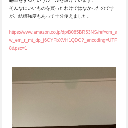
懸垂をする
というルールを設けています。
そんなにいいものを買ったわけではなかったのです
が、結構強度もあって十分使えました。
https://www.amazon.co.jp/dp/B085BR53NS/ref=cm_s
w_em_r_mt_dp_j6CYFbXVH1QDC?_encoding=UTF
8&psc=1