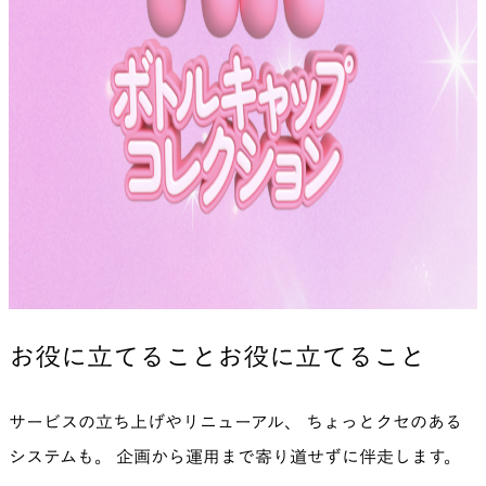
Mori Building Season's Greetings 2025/2026
DIFFERENCE ネイティブアプリ
サントリー食品インターナショナル株式会社
サンリオキャラクターズ AR ボトルキャップコレク
ション
実績
これまでの実績はこちらから。
お役に立てること
お役に立てること
サービスの立ち上げやリニューアル、 ちょっとクセのある
システムも。 企画から運用まで寄り道せずに伴走します。