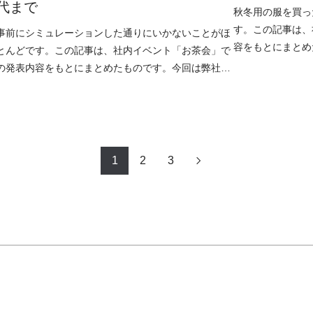
代まで
秋冬用の服を買っ
す。この記事は、
事前にシミュレーションした通りにいかないことがほ
容をもとにまとめた
とんどです。この記事は、社内イベント「お茶会」で
「トレイルランニ
の発表内容をもとにまとめたものです。今回は弊社の
年
wataru が「テトリスの誕生とその歴史」について話
1
2
3