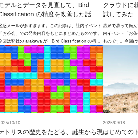
モデルとデータを見直して、Bird
クラウドに頼
Classification の精度を改善した話
試してみた
迷惑メールが多すぎます。この記事は、社内イベント
温泉で滑って転ん
「お茶会」での発表内容をもとにまとめたものです。
内イベント「お茶
今回は弊社の arakawa が「Bird Classification の精度
ものです。今回は弊社
改善」について話しました
いて話しました。
2025/10/10
2025/09/18
テトリスの歴史をたどる、誕生から現
はじめての