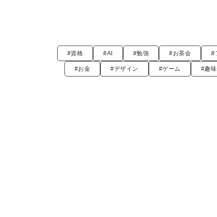
#資格
#AI
#勉強
#お茶会
#
#お金
#デザイン
#ゲーム
#趣味