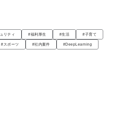
キュリティ
#福利厚生
#生活
#子育て
#スポーツ
#社内案件
#DeepLearning