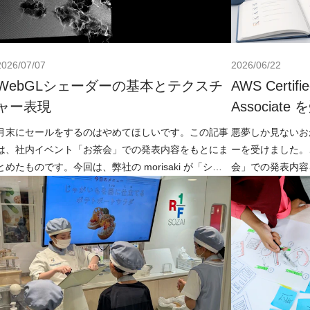
2026/07/07
2026/06/22
WebGLシェーダーの基本とテクスチ
AWS Certifie
ャー表現
Associat
月末にセールをするのはやめてほしいです。この記事
悪夢しか見ないお
は、社内イベント「お茶会」での発表内容をもとにま
ーを受けました。
とめたものです。今回は、弊社の morisaki が「シェ
会」での発表内容
ーダー」について発表しました。フロントエンドの
は、弊社の otsuka 