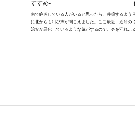
すすめ-
南で絶叫している人がいると思ったら、共鳴するよう
に北からも叫び声が聞こえました。ここ最近、近所の
治安が悪化しているような気がするので、身を守れる
ようになりたいです。この記事は、社内イベント「お
茶会」で