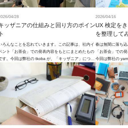
2026/04/28
2026/04/16
キッザニアの仕組みと回り方のポイン
UX 検定を
ト
を整理して
いろんなことを忘れていきます。この記事は、社内イ
春は無闇に落ち込
ベント「お茶会」での発表内容をもとにまとめたもの
「お茶会」での発
です。今回は弊社の tkoba が、「キッザニア」につい
今回は弊社の ya
て話しました。子どもを連れてキッザニアによく行き
に、UX や人間