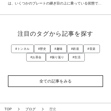
は、いくつかのプレートの継ぎ目の上に乗っている状態で、
それらのプレート同士がひしめき合ったりず
注目のタグから記事を探す
#トンネル
#歴史
#趣味
#鉄道
#音楽
#お茶会
#振り返り
#生活
全ての記事をみる
TOP
ブログ
歴史