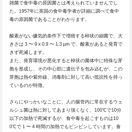
雑菌で食中毒の原因菌とは考えられていませんでし
た。1957年に英国の食中毒学者が詳細に調べて食中
毒の原因菌であることがわかります。
酸素がない嫌気的条件下で増殖する棹状の細菌で、大
きさは 3 〜 9 x 0.9 〜 1.3 μm で、酸素があると発育で
きず死滅します。
また、発育環境が悪化すると棹状の菌体中に特殊な芽
胞を形成し、その中心部に遺伝子を包み込むが、この
芽胞は熱や紫外線、消毒剤に対して高い抵抗性を持っ
ているのが特徴。
さらにやっかいなことに、人の腸管内に常在するウェ
ルシュ菌は熱に対してあまり強くなく、100℃で10分
以下の加熱で死滅するが、食中毒を起こすものは10
0℃で 1 〜 4 時間の加熱でもピンピンしています。食