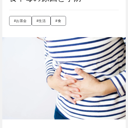
#お茶会
#生活
#食