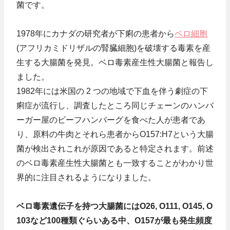
菌です。
1978年にカナダの研究者が下痢の患者から
ベロ細胞
(アフリカミドリザルの腎臓細胞)を破壊する毒素を産
生する大腸菌を発見。ベロ毒素産生性大腸菌と報告し
ました。
1982年には米国の 2 つの地域で下血を伴う劇症の下
痢症が流行し、調査したところ同じチェーンのハンバ
ーガー屋のビーフハンバーグを食べた人が患者であ
り、原料の牛肉とそれら患者からO157:H7という大腸
菌が検出されこれが原因であると特定されます。前述
のベロ毒素産生性大腸菌とも一致することがわかり世
界的に注目されるようになりました。
ベロ毒素遺伝子を持つ大腸菌にはO26, O111, O145, O
103など100種類ぐらいある中、O157が最も発生頻度