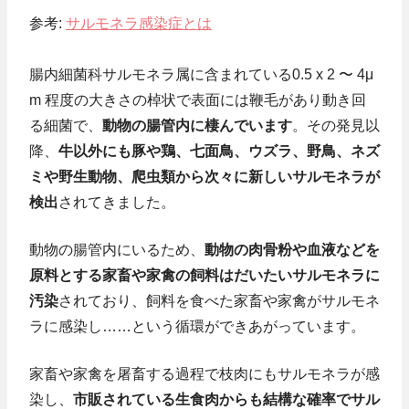
参考:
サルモネラ感染症とは
腸内細菌科サルモネラ属に含まれている0.5 x 2 〜 4μ
m 程度の大きさの棹状で表面には鞭毛があり動き回
る細菌で、
動物の腸管内に棲んでいます
。その発見以
降、
牛以外にも豚や鶏、七面鳥、ウズラ、野鳥、ネズ
ミや野生動物、爬虫類から次々に新しいサルモネラが
検出
されてきました。
動物の腸管内にいるため、
動物の肉骨粉や血液などを
原料とする家畜や家禽の飼料はだいたいサルモネラに
汚染
されており、飼料を食べた家畜や家禽がサルモネ
ラに感染し……という循環ができあがっています。
家畜や家禽を屠畜する過程で枝肉にもサルモネラが感
染し、
市販されている生食肉からも結構な確率でサル