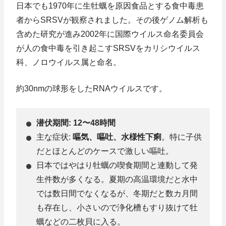
日本でも1970年に生牡蠣を原因食品とする食中毒患
者からSRSVが観察されました。その後ゲノム解析も
含めた研究が進み2002年に国際ウイルス命名委員会
が人の食中毒を引き起こすSRSVをカリシウイルス
科、ノロウイルス属と命名。
約30nmの球形をしたRNAウイルスです。
潜伏期間: 12〜48時間
主な症状:
嘔気、嘔吐、水様性下痢
。特に子供
だとほとんどのケースで激しい嘔吐。
日本ではやはり牡蠣の喫食期間と連動して発
生件数が多くなる。夏期の高温環境だと水中
では数日間でなくなるが、冬期だと数カ月間
も存在し、小さいので浄化槽もすり抜けて牡
蠣などの二枚貝に入る。