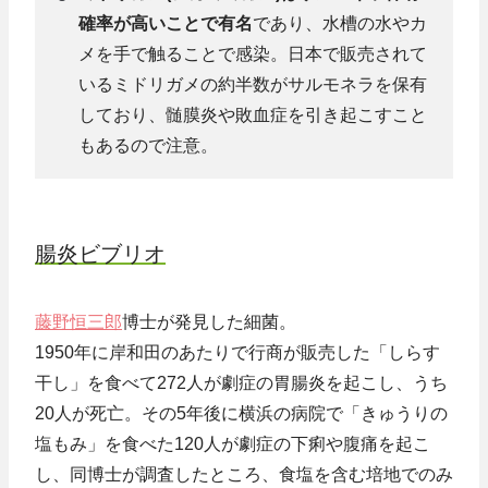
確率が高いことで有名
であり、水槽の水やカ
メを手で触ることで感染。日本で販売されて
いるミドリガメの約半数がサルモネラを保有
しており、髄膜炎や敗血症を引き起こすこと
もあるので注意。
腸炎ビブリオ
藤野恒三郎
博士が発見した細菌。
1950年に岸和田のあたりで行商が販売した「しらす
干し」を食べて272人が劇症の胃腸炎を起こし、うち
20人が死亡。その5年後に横浜の病院で「きゅうりの
塩もみ」を食べた120人が劇症の下痢や腹痛を起こ
し、同博士が調査したところ、食塩を含む培地でのみ