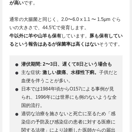
が高い
です。
通常の大腸菌と同じく、2.0〜6.0 x 1.1 〜 1.5μm ぐら
いの大きさで、44.5℃で発育します。
牛以外に羊や山羊も保有
しています。
豚も保有してい
るという報告はあるが保菌率は高くはない
そうです。
潜伏期間: 2〜3日、遅くて8日という場合も
主な症状:
激しい腹痛、水様性下痢。
子供だと
血便を伴うことが多い。
日本では1984年頃からO157による事例が見
られ、1996年には世界にも例のないような全
国的流行。
適切な治療を施さないと死亡に至るため「感
染症の予防及び感染症の患者に対する医療に
関する法律」により診断した医師からの届出