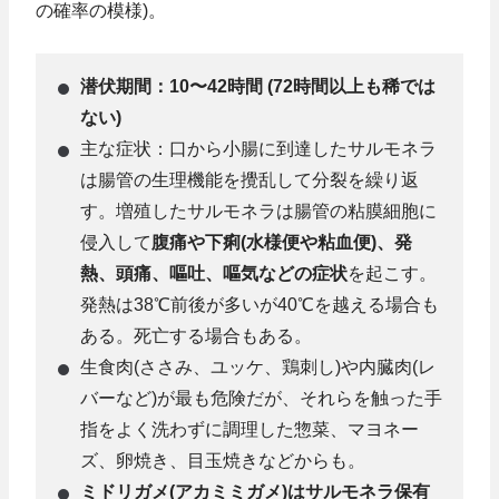
の確率の模様)。
潜伏期間：10〜42時間 (72時間以上も稀では
ない)
主な症状：口から小腸に到達したサルモネラ
は腸管の生理機能を攪乱して分裂を繰り返
す。増殖したサルモネラは腸管の粘膜細胞に
侵入して
腹痛や下痢(水様便や粘血便)、発
熱、頭痛、嘔吐、嘔気などの症状
を起こす。
発熱は38℃前後が多いが40℃を越える場合も
ある。死亡する場合もある。
生食肉(ささみ、ユッケ、鶏刺し)や内臓肉(レ
バーなど)が最も危険だが、それらを触った手
指をよく洗わずに調理した惣菜、マヨネー
ズ、卵焼き、目玉焼きなどからも。
ミドリガメ(アカミミガメ)はサルモネラ保有