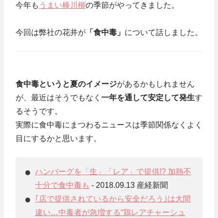
今年も
うまい棒川柳
の季節がやってきました。
今回は弊社の花井が
「食中毒」
について話しました。
食中毒というと夏のイメージ
があるかもしれません
が、最近はそうでもなく
一年を通して安定して発生
す
るそうです。
実際に食中毒にまつわるニュースは季節関係なくよく
目にするかと思います。
ハンバーグを「生」「レア」で提供!? 加熱不
十分で食中毒も
- 2018.09.13 産経新聞
｢店で提供されているから安全だろう｣は大間
違い…中毒者が急増する“鶏レアチャーシュ