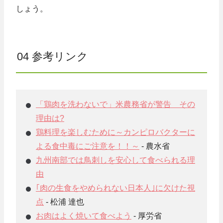
しょう。
04 参考リンク
「鶏肉を洗わないで」米農務省が警告 その
理由は?
鶏料理を楽しむために～カンピロバクターに
よる食中毒にご注意を！！～
- 農水省
九州南部では鳥刺しを安心して食べられる理
由
｢肉の生食をやめられない日本人｣に欠けた視
点
- 松浦 達也
お肉はよく焼いて食べよう
- 厚労省