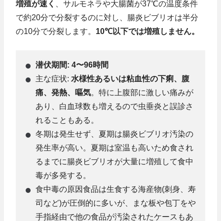
増殖が速く
、サルモネラや大腸菌が37℃の温度条件
で約20分で分裂するのに対し、腸炎ビブリオは半分
の10分で分裂します。
10℃以下では増殖しません。
潜伏期間: 4〜96時間
主な症状:
水様性あるいは粘血性の下痢、腹
痛、発熱、嘔気
。特に上腹部に激しい痛みが
あり、白血球数も増えるので虫垂炎と誤診さ
れることもある。
冬期は発生せず、夏期は腸炎ビブリオ汚染の
発生率が高い。夏期は室温も高いため食され
るまでに腸炎ビブリオが大量に増殖して食中
毒が多発する。
食中毒の原因食品は生食する海産物(刺身、寿
司など)が圧倒的に多いが、まな板や包丁をや
手指経由で他の食品が汚染されたケースもあ