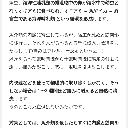
線虫。
海洋性哺乳類の排泄物中の卵が海水中で幼虫と
なりオキアミに食べられ、オキアミ → 魚やイカ → 終
宿主である海洋哺乳類 という循環を形成
します。
魚介類の内臓に寄生しているが、宿主が死ぬと筋肉部
に移行し、それを人が食べると胃壁に侵入し激痛をも
たらします(痛みはアレルギー反応という話も)。
刺身を食べて数時間後から十数時間後に鳩尾の付近に
激しい痛みが起こり、悪心、嘔吐を引き起こします。
内視鏡などを使って物理的に取り除くしかなく、そう
しない場合は 1〜3 週間ほど痛みに耐えると自然に消
失
します。
今のところ死亡例はないみたいです。
対策としては、魚介類を殺したらすぐに内臓と筋肉を