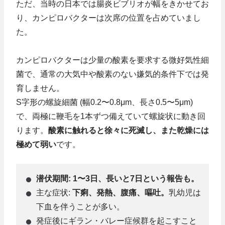
ただ、当時の日本では腸炎ビブリオが幅をきかせてお
り、カンピロバクターは次席の位置を占めていまし
た。
カンピロバクターは少量の酸素を要求する微好気性細
菌で、通常の大気中や酸素のない嫌気的条件下では発
育しません。
S字形の螺旋細菌 (幅0.2〜0.8μm、長さ0.5〜5μm)
で、両極に鞭毛を1本ずつ備えていて螺旋状に動き回
ります。
酸素に触れると徐々に死滅し、また乾燥には
極めて弱い
です。
潜伏期間: 1〜3日、長いと7日という報告も。
主な症状:
下痢、発熱、腹痛、嘔吐。
乳幼児は
下血を伴うことが多い。
発症後にギラン・バレー症候群を起こすこと