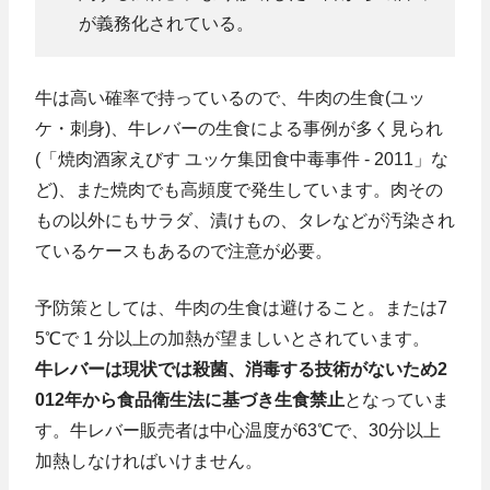
が義務化されている。
牛は高い確率で持っているので、牛肉の生食(ユッ
ケ・刺身)、牛レバーの生食による事例が多く見られ
(「焼肉酒家えびす ユッケ集団食中毒事件 - 2011」な
ど)、また焼肉でも高頻度で発生しています。肉その
もの以外にもサラダ、漬けもの、タレなどが汚染され
ているケースもあるので注意が必要。
予防策としては、牛肉の生食は避けること。または7
5℃で 1 分以上の加熱が望ましいとされています。
牛レバーは現状では殺菌、消毒する技術がないため2
012年から食品衛生法に基づき生食禁止
となっていま
す。牛レバー販売者は中心温度が63℃で、30分以上
加熱しなければいけません。