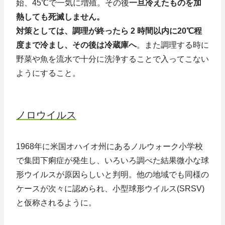
始、45℃で一気に増殖。その後
一旦冷えたものを加
熱しても死滅しません。
対策としては、調理が終ったら 2 時間以内に20℃程
度まで冷まし、その後は冷蔵庫へ
。また調理する時に
野菜や魚を流水で十分に洗浄することで入ってこない
ようにすること。
ノロウイルス
1968年に米国オハイオ州にあるノルウォーク小学校
で集団下痢症が発生し、いろいろ調べた結果微小な球
形ウイルスが原因らしいと判明。他の地域でも同様の
ケースが次々に認められ、小型球形ウイルス(SRSV)
と仮称されるように。