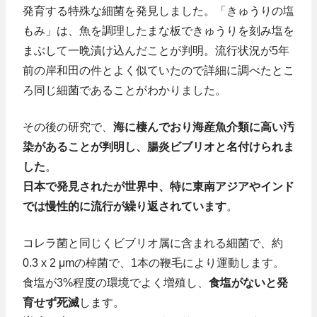
発育する特殊な細菌を発見しました。「きゅうりの塩
もみ」は、魚を調理したまな板できゅうりを刻み塩を
まぶして一晩漬け込んだことが判明。流行状況が5年
前の岸和田の件とよく似ていたので詳細に調べたとこ
ろ同じ細菌であることがわかりました。
その後の研究で、
海に棲んでおり海産魚介類に高い汚
染があることが判明し、腸炎ビブリオと名付けられま
した
。
日本で発見されたが世界中、特に東南アジアやインド
では慢性的に流行が繰り返されています
。
コレラ菌と同じくビブリオ属に含まれる細菌で、約
0.3 x 2 μmの棹菌で、1本の鞭毛により運動します。
食塩が3%程度の環境でよく増殖し、
食塩がないと発
育せず死滅
します。