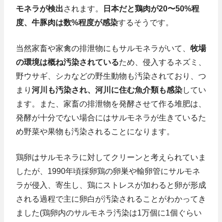
モネラが検出
されます。
日本だと鶏肉が20〜50%程
度、牛豚肉は数%程度が感染
するそうです。
当然家畜や家禽の排泄物にもサルモネラがいて、
牧場
の環境は概ね汚染されている
ため、侵入するネズミ、
野ウサギ、シカなどの野生動物も汚染されており、つ
まり
河川も汚染され、河川に住む魚介類も感染
してい
ます。また、家畜の排泄物を発酵させて作る堆肥は、
発酵が十分でない場合にはサルモネラが生きているた
め野菜や果物も汚染されることになります。
鶏卵はサルモネラに対してクリーンと考えられていま
したが、1990年頃採卵鶏の卵巣や輸卵管にサルモネ
ラが侵入、寄生し、鶏にストレスが加わると卵が形成
される過程で主に卵白が汚染されることがわかってき
ました(鶏卵内のサルモネラ汚染は1万個に1個ぐらい