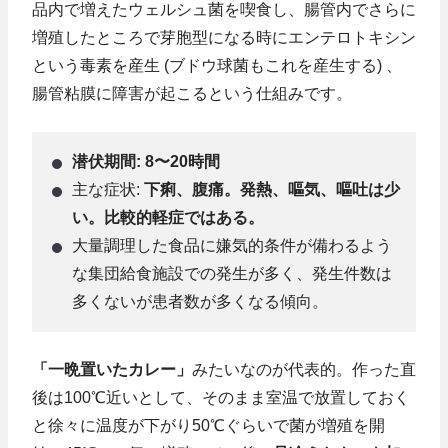
品内で増えたウェルシュ菌を喫食し、腸管内でさらに
増殖したところで芽胞型になる時にエンテロトキシン
という毒素を産生 (ブドウ球菌もこれを産生する) 、
腸管粘膜に障害が起こるという仕組みです。
潜伏期間: 8〜20時間
主な症状:
下痢、腹痛。発熱、嘔気、嘔吐は少
い。比較的軽症ではある。
大量調理した食品に嫌気的条件が備わるよう
な集団給食施設での発生が多く、発生件数は
多くないが患者数が多くなる傾向。
「一晩置いたカレー」
みたいなのが代表的。作った直
後は100℃近いとして、そのまま室温で放置しておく
と徐々に温度が下がり50℃ぐらいで菌が増殖を開