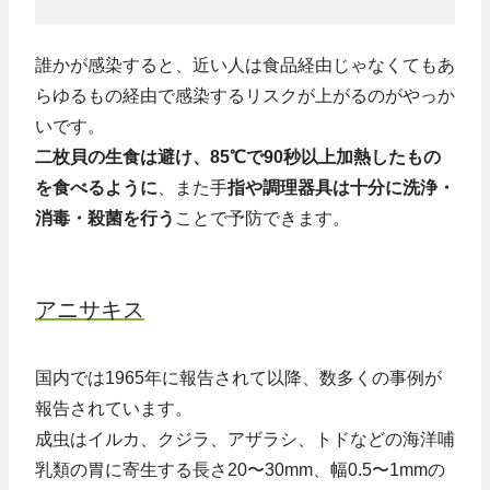
誰かが感染すると、近い人は食品経由じゃなくてもあ
らゆるもの経由で感染するリスクが上がるのがやっか
いです。
二枚貝の生食は避け、85℃で90秒以上加熱したもの
を食べるように
、また手
指や調理器具は十分に洗浄・
消毒・殺菌を行う
ことで予防できます。
アニサキス
国内では1965年に報告されて以降、数多くの事例が
報告されています。
成虫はイルカ、クジラ、アザラシ、トドなどの海洋哺
乳類の胃に寄生する長さ20〜30mm、幅0.5〜1mmの