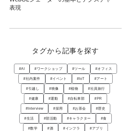
表現
タグから記事を探す
#AI
#ワークショップ
#ツール
#オフィス
#社内案件
#イベント
#IoT
#アート
#引越し
#映像
#植物
#社員旅行
#健康
#運動
#自転車部
#PR
#Interview
#採用
#お茶会
#歴史
#生活
#部活動
#キャラクター
#食
#数学
#酒
#インフラ
#アプリ