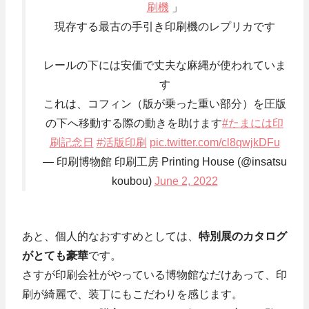
刷機
」
現存する最古の手引き印刷機のレプリカです
レールの下には安価で丈夫な麻縄が使われていま
す
これは、コフィン（版が乗った重い部分）を圧版
の下へ移動する際の動きを助けます
#たまには印
刷記念日
#活版印刷
pic.twitter.com/cl8qwjkDFu
— 印刷博物館 印刷工房 Printing House (@insatsu
koubou)
June 2, 2022
あと、個人的なおすすめとしては、
特別展のカタログ
がとても豪華
です。
さすが印刷会社がやっている博物館なだけあって、印
刷が綺麗で、装丁にもこだわりを感じます。