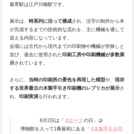
最寄駅は江戸川橋駅です。
展示は、
時系列に沿って構成
され、活字の制作から本
が完成するまでの技術的な流れを、主に機械を通して
追える内容になっています。
会場には古代から現代までの印刷物や機械が所狭しと
並び、過去に使用された
印刷工房や印刷機械が多数展
示
されています。
さらに、
当時の印刷所の景色を再現した模型
や、
現存
する世界最古の木製手引き印刷機のレプリカが展示
さ
れ、
印刷実演
も行われます。
6月2日は「
#ロープ
の日」🤝
博物館を入って1番最初にある「
#木製手引き印