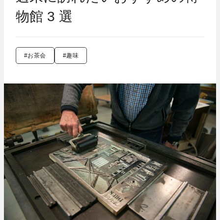
物館 3 選
#お茶会
#趣味