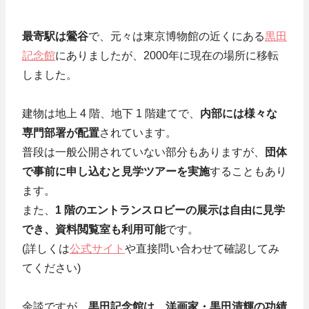
最寄駅は鶯谷
で、元々は東京博物館の近くにある
黒田
記念館
にありましたが、2000年に現在の場所に移転
しました。
建物は地上 4 階、地下 1 階建てで、
内部には様々な
専門部署が配置
されています。
普段は一般公開されていない部分もありますが、
団体
で事前に申し込むと見学ツアーを実施
することもあり
ます。
また、
1 階のエントランスロビーの展示は自由に見学
でき、資料閲覧室も利用可能
です。
(詳しくは
公式サイト
や直接問い合わせて確認してみ
てください)
余談ですが、
黒田記念館は、洋画家・黒田清輝の功績