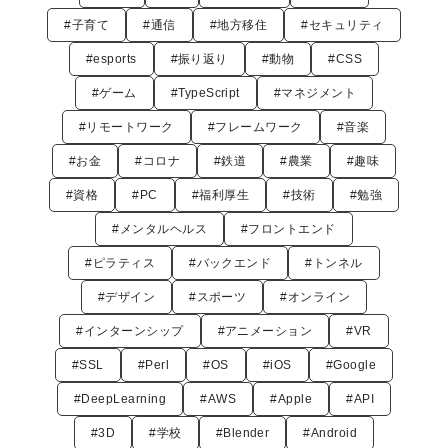
#子育て
#通信
#地方移住
#セキュリティ
#esports
#振り返り
#動物
#CSS
#ゲーム
#TypeScript
#マネジメント
#リモートワーク
#フレームワーク
#音楽
#お金
#コロナ
#鉄道
#農業
#趣味
#資格
#PC
#福利厚生
#技術
#勉強
#メンタルヘルス
#フロントエンド
#ピラティス
#バックエンド
#トンネル
#デザイン
#スポーツ
#オンライン
#インターンシップ
#アニメーション
#VR
#SSL
#Perl
#OS
#iOS
#Google
#DeepLearning
#AWS
#Apple
#API
#3D
#学校
#Blender
#Android