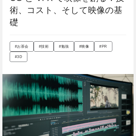
術、コスト、そして映像の基
礎
#お茶会
#技術
#勉強
#映像
#PR
#3D