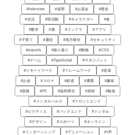
#Interview
#採用
#お茶会
#歴史
#生活
#部活動
#キャラクター
#食
#数学
#酒
#インフラ
#アプリ
#子育て
#通信
#地方移住
#セキュリティ
#esports
#振り返り
#動物
#CSS
#ゲーム
#TypeScript
#マネジメント
#リモートワーク
#フレームワーク
#音楽
#お金
#コロナ
#鉄道
#農業
#趣味
#資格
#PC
#福利厚生
#技術
#勉強
#メンタルヘルス
#フロントエンド
#ピラティス
#バックエンド
#トンネル
#デザイン
#スポーツ
#オンライン
#インターンシップ
#アニメーション
#VR