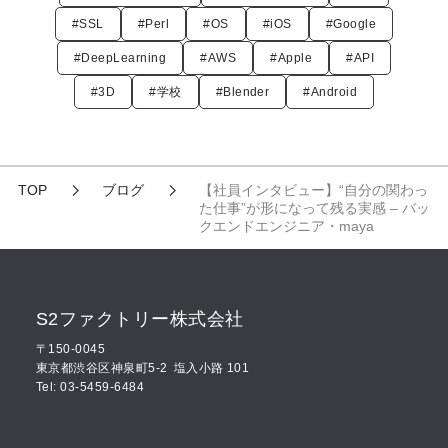
#SSL
#Perl
#OS
#iOS
#Google
#DeepLearning
#AWS
#Apple
#API
#3D
#学校
#Blender
#Android
TOP
ブログ
【社員インタビュー】“自分の関わっ
た仕事”が形になって残る実感 – バッ
クエンドエンジニア・maya
S2ファクトリー株式会社
〒150-0045
東京都渋谷区神泉町5-2
塩入小路 101
Tel: 03-5459-6484