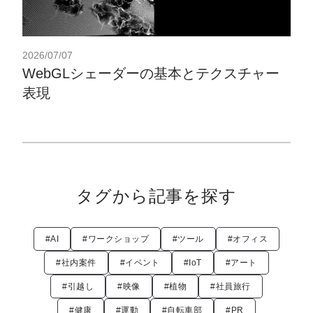
2026/07/07
WebGLシェーダーの基本とテクスチャー
表現
タグから記事を探す
#AI
#ワークショップ
#ツール
#オフィス
#社内案件
#イベント
#IoT
#アート
#引越し
#映像
#植物
#社員旅行
#健康
#運動
#自転車部
#PR