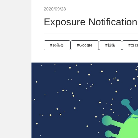
2020/09/28
Exposure Notificatio
#お茶会
#Google
#技術
#コ