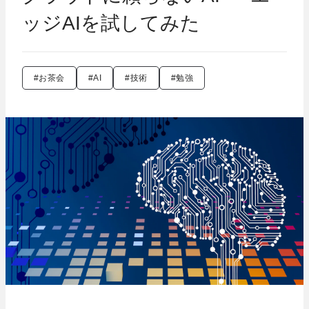
ッジAIを試してみた
#お茶会
#AI
#技術
#勉強