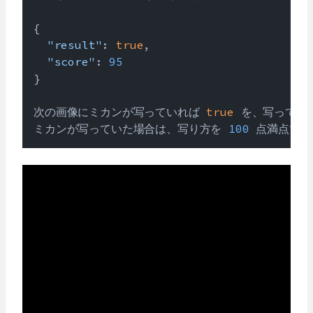
{

"result"
: 
true
,

"score"
: 
95
}

次の画像にミカンが写っていれば 
true
 を、写ってい
ミカンが写っていた場合は、写り方を 
100
 点満点で採