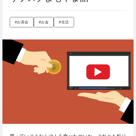
#お茶会
#お金
#生活