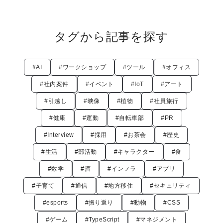
タグから記事を探す
#AI
#ワークショップ
#ツール
#オフィス
#社内案件
#イベント
#IoT
#アート
#引越し
#映像
#植物
#社員旅行
#健康
#運動
#自転車部
#PR
#Interview
#採用
#お茶会
#歴史
#生活
#部活動
#キャラクター
#食
#数学
#酒
#インフラ
#アプリ
#子育て
#通信
#地方移住
#セキュリティ
#esports
#振り返り
#動物
#CSS
#ゲーム
#TypeScript
#マネジメント