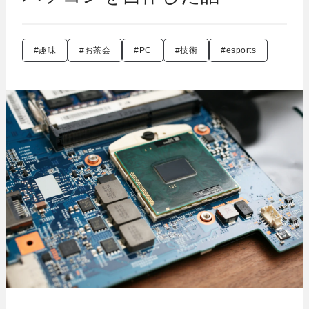
#趣味
#お茶会
#PC
#技術
#esports