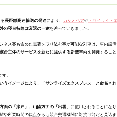
よる長距離高速輸送の発達
により、
カシオペア
や
トワイライト
外の寝台特急は衰退の一途
を辿っていきました。
ジネス客も含めた需要を取り込む事が可能な列車は、車内設備
寝台主体のサービスを新たに提供する新型車両を開発
すること
です。
いうイメージにより、「サンライズエクスプレス」と命名
され
方面の「瀬戸」、山陰方面の「出雲」
に使用されることになり
離や所要時間の観点からも競合交通機関に対抗可能だと見込ま