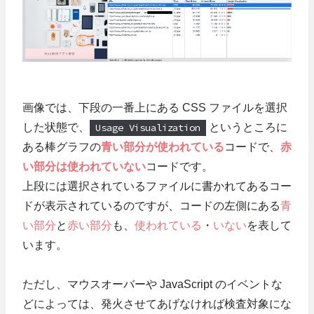
画像では、下段の一番上にある CSS ファイルを選択
した状態で、
Usage Visualization
というところに
ある棒グラフの
青い部分が使われている
コードで、
赤
い部分は使われていない
コードです。
上段には選択されているファイルに書かれてあるコー
ドが表示されているのですが、コードの左側にある
青
い部分
と
赤い部分
も、
使われている
・
いない
を表して
います。
ただし、マウスオーバーや JavaScript のイベントな
どによっては、発火させてあげなければ検査対象にな